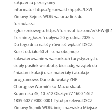
załączeniu przesyłamy
informator https://grunwald.zhp.pl/.../LXVI-
Zimowy-Sejmik-WDG-w... oraz link do
formularza
zgłoszeniowego: https://forms.office.com/e/kHW4
Termin zgłoszeń upływa 20 grudnia 2025 r.
Do tego dnia należy również wpłacić DSCZ.
Koszt udziału 60 zł - cena obejmuje
zakwaterowanie w warunkach turystycznych,
ciepły posiłek w sobotę, biesiadę, wrzątek do
śniadań i kolacji oraz materiały i atrakcje
programowe. Dane do wpłaty:ZHP
Chorągiew Warmińsko-Mazurskaul.
Kopernika 45, 10-512 Olsztyn77 1600 1462
1839 6027 9000 0001 Tytuł przelewu:DSCZ
Zimowy Sejmik WDG, imię i nazwisko Miejsce