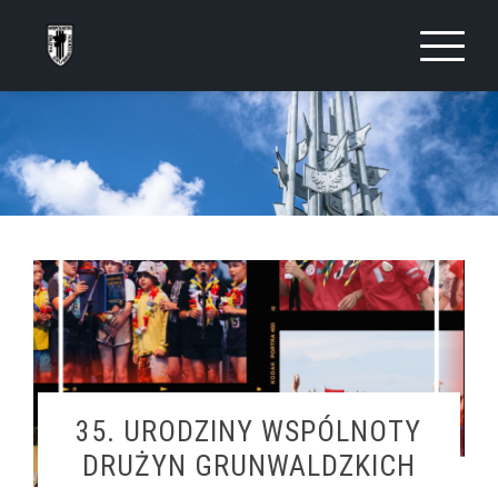
Skip
to
content
35. URODZINY WSPÓLNOTY
DRUŻYN GRUNWALDZKICH