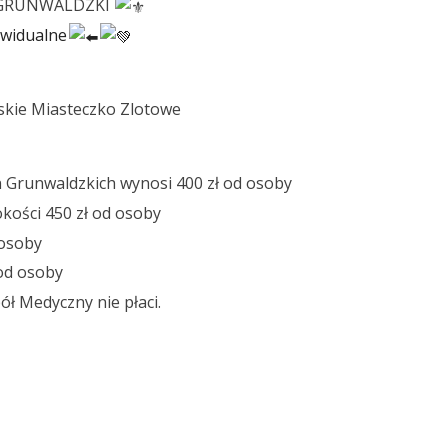
T GRUNWALDZKI
ywidualne
rskie Miasteczko Zlotowe
 Grunwaldzkich wynosi 400 zł od osoby
kości 450 zł od osoby
 osoby
 od osoby
ł Medyczny nie płaci.