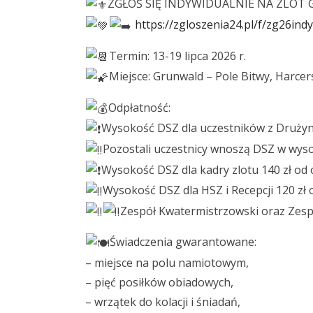
ZGŁOŚ SIĘ INDYWIDUALNIE NA ZLO
https://zgloszenia24.pl/f/zg26ind
Termin: 13-19 lipca 2026 r.
Miejsce: Grunwald – Pole Bitwy, Harce
Odpłatność:
Wysokość DSZ dla uczestników z Drużyn
Pozostali uczestnicy wnoszą DSZ w wyso
Wysokość DSZ dla kadry zlotu 140 zł od
Wysokość DSZ dla HSZ i Recepcji 120 zł
Zespół Kwatermistrzowski oraz Zespó
Świadczenia gwarantowane:
– miejsce na polu namiotowym,
– pięć posiłków obiadowych,
– wrzątek do kolacji i śniadań,