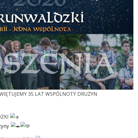
 ŚWIĘTUJEMY 35 LAT WSPÓLNOTY DRUŻYN
DZKI
zyny