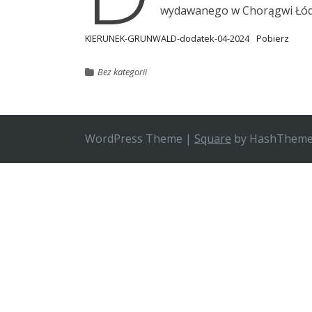
wydawanego w Chorągwi Łódz
KIERUNEK-GRUNWALD-dodatek-04-2024
Pobierz
Bez kategorii
WordPress Theme
|
Square
by HashThem