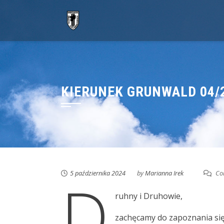
Skip
to
content
KIERUNEK GRUNWALD 04/
5 października 2024
by
Marianna Irek
Co
D
ruhny i Druhowie,
zachęcamy do zapoznania się