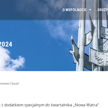
O WSPÓLNOCIE
DRUŻY
2024
mment Closed
 z dodatkiem specjalnym do kwartalnika „Nowa Watra”