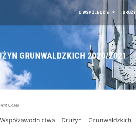
O WSPÓLNOCIE
DRUŻY
ŻYN GRUNWALDZKICH 2020/2021
ent Closed
Współzawodnictwa Drużyn Grunwaldzkich