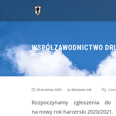
Skip
to
content
WSPÓŁZAWODNICTWO DRU
30 września 2020
by
Marianna Irek
Comm
Rozpoczynamy zgłoszenia do 
na nowy rok harcerski 2020/2021.