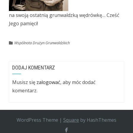
na swoją ostatnią grunwaldzką wędrówkę… Cześć
Jego pamięci!
Wspólnota Drużyn Grunwaldzkich
DODAJ KOMENTARZ
Musisz się
zalogować
, aby móc dodać
komentarz.
WordPress Theme
|
Square
by HashThemes