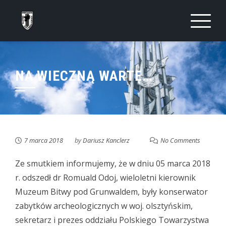
Skip
to
content
NA WIECZNĄ WARTĘ…
7 marca 2018
by
Dariusz Kanclerz
No Comments
Ze smutkiem informujemy, że w dniu 05 marca 2018
r. odszedł dr Romuald Odoj, wieloletni kierownik
Muzeum Bitwy pod Grunwaldem, były konserwator
zabytków archeologicznych w woj. olsztyńskim,
sekretarz i prezes oddziału Polskiego Towarzystwa